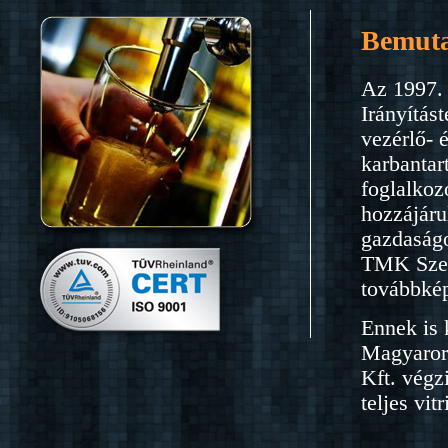
Bemuta
Az 1997. 
Irányítás
vezérlő- 
karbantar
foglalkoz
hozzájáru
gazdaságo
TMK Szerv
továbbkép
Ennek is 
Magyarors
Kft. végz
teljes vi